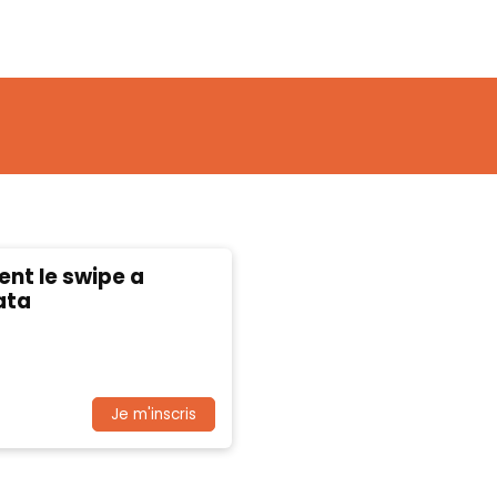
ent le swipe a
ata
Je m'inscris