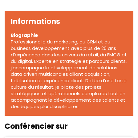
Informations
Biographie
Professionnelle du marketing, du CRM et du
business développement avec plus de 20 ans
d’expérience dans les univers du retail, du FMCG et
du digital. Experte en stratégie et parcours clients,
j'accompagne le développement de solutions
data driven multicanales alliant acquisition,
fidélisation et expérience client. Dotée d’une forte
culture du résultat, je pilote des projets
stratégiques et opérationnels complexes tout en
accompagnant le développement des talents et
des équipes pluridisciplinaires.
Conférencier sur